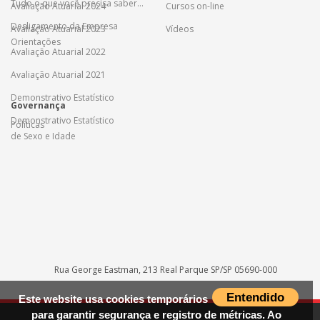
Tudo o que você precisa saber...
Avaliação Atuarial 2024
Cursos on-line
Desligamento da Empresa
Avaliação Atuarial 2023
Vídeos
Orientações
Avaliação Atuarial 2022
Avaliação Atuarial 2021
Demonstrativo Estatístico
Governança
Demonstrativo Estatístico
Políticas
de Sexo e Idade
Rua George Eastman, 213 Real Parque SP/SP 05690-000
Entendido
Este website usa cookies temporários
para garantir segurança e registro de métricas. Ao