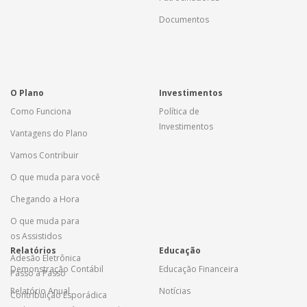
Documentos
O Plano
Investimentos
Como Funciona
Política de
Investimentos
Vantagens do Plano
Vamos Contribuir
O que muda para você
Chegando a Hora
O que muda para
os Assistidos
Relatórios
Educação
Adesão Eletrônica
Demonstração Contábil
Educação Financeira
Passo a Passo
Relatório Anual
Notícias
Contribuição Esporádica