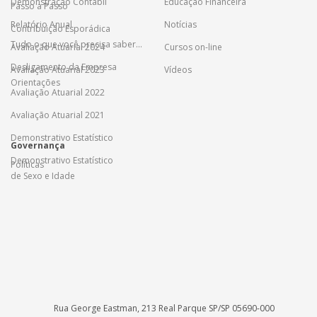
Demonstração Contábil
Educação Financeira
Passo a Passo
Relatório Anual
Notícias
Contribuição Esporádica
Tudo o que você precisa saber...
Avaliação Atuarial 2024
Cursos on-line
Desligamento da Empresa
Avaliação Atuarial 2023
Vídeos
Orientações
Avaliação Atuarial 2022
Avaliação Atuarial 2021
Demonstrativo Estatístico
Governança
Demonstrativo Estatístico
Políticas
de Sexo e Idade
Rua George Eastman, 213 Real Parque SP/SP 05690-000