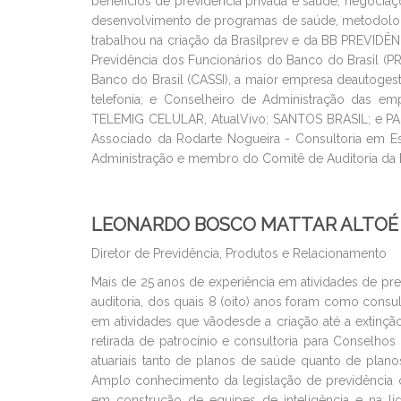
benefícios de previdência privada e saúde, negociaçõ
desenvolvimento de programas de saúde, metodologias
trabalhou na criação da Brasilprev e da BB PREVIDÊN
Previdência dos Funcionários do Banco do Brasil (PR
Banco do Brasil (CASSI), a maior empresa deautogest
telefonia; e Conselheiro de Administração das em
TELEMIG CELULAR, AtualVivo; SANTOS BRASIL; e PARA
Associado da Rodarte Nogueira - Consultoria em Es
Administração e membro do Comitê de Auditoria da Pa
LEONARDO BOSCO MATTAR ALTOÉ
Diretor de Previdência, Produtos e Relacionamento
Mais de 25 anos de experiência em atividades de pr
auditoria, dos quais 8 (oito) anos foram como consul
em atividades que vãodesde a criação até a extinçã
retirada de patrocínio e consultoria para Conselho
atuariais tanto de planos de saúde quanto de plan
Amplo conhecimento da legislação de previdência c
em construção de equipes de inteligência e na l