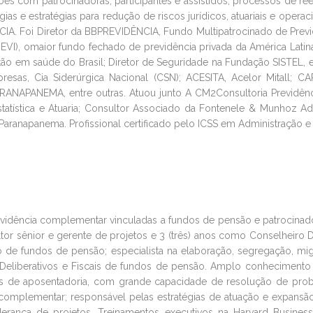
es com patrocinadoras, participantes e assistidos, processos de rees
 e estratégias para redução de riscos jurídicos, atuariais e operaci
CIA. Foi Diretor da BBPREVIDÊNCIA, Fundo Multipatrocinado de Previd
EVI), omaior fundo fechado de previdência privada da América Latina
ão em saúde do Brasil; Diretor de Seguridade na Fundação SISTEL, e
presas, Cia Siderúrgica Nacional (CSN); ACESITA, Acelor Mitall;
NAPANEMA, entre outras. Atuou junto A CM2Consultoria Previdênci
tatística e Atuaria; Consultor Associado da Fontenele & Munhoz 
ranapanema. Profissional certificado pelo ICSS em Administração e 
evidência complementar vinculadas a fundos de pensão e patrocinad
tor sênior e gerente de projetos e 3 (três) anos como Conselheiro D
o de fundos de pensão; especialista na elaboração, segregação, mi
s Deliberativos e Fiscais de fundos de pensão. Amplo conhecimento
os de aposentadoria, com grande capacidade de resolução de probl
omplementar; responsável pelas estratégias de atuação e expansão
iderança de projetos. Treinamentos executivos na Harvard Busine