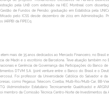
inistração pela UnB com extensão na HEC Montreal com disserta
em Gestão de Fundos de Pensão; graduação em Estatística pela UN
rtificado pelo ICSS desde dezembro de 2011 em Administração. Prof
os (ARPB) da FIPECq.
m mais de 35 anos dedicados ao Mercado Financeiro, no Brasil e no 
 de Madri e o escritório de Barcelona. Teve atuação também no BB
acionais e Gerência de Governança das Participações do Banco de Inv
entos DTVM S.A. (joint venture entre o Banco do Brasil e o Deutsc
 Mercosul. Foi professor da Universidade Católica do Salvador e da
resas, como Pegasus Telecom, Coelba, Multi-Rio/Multi-Car, BB-Vie
TQ (Administrador Estatutário Tecnicamente Qualificado) e ARGR(
. Foi membro da Comissão Técnica Centro-Norte de Investimentos da 