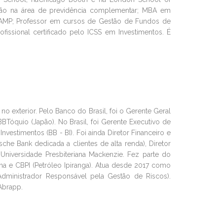
ção na área de previdência complementar; MBA em
ICAMP; Professor em cursos de Gestão de Fundos de
issional certificado pelo ICSS em Investimentos. É
exterior. Pelo Banco do Brasil, foi o Gerente Geral
Tóquio (Japão). No Brasil, foi Gerente Executivo de
estimentos (BB - BI). Foi ainda Diretor Financeiro e
he Bank dedicada a clientes de alta renda), Diretor
 Universidade Presbiteriana Mackenzie. Fez parte do
na e CBPI (Petróleo Ipiranga). Atua desde 2017 como
Administrador Responsável pela Gestão de Riscos).
Abrapp.