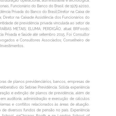
truturação operacional, administrativa e tecnológica,
onais. Funcionário do Banco do Brasil de 1979 a2010,
ência Privada do Banco do Brasil;Diretor na Caixa de
; Diretor na Caixade Assistência dos Funcionários do
ntidade de previdência privada vinculada ao setor de
 CARAÍBAS METAIS; ELUMA; PERDIGÃO, atual BRFoods;
a Privada e Saúde até setembro 2015. Foi Consultor
Advogados e Consultores Associados; Conselheiro de
Investimentos.
oras de planos previdenciários, bancos, empresas de
eliberativo do Sebrae Previdência. Sólida experiência
gração e extinção de planos de previdência, além de
 em auditoria, administração e execução de cálculos
emas e conflitos relacionados às áreas de atuação.
 de diversos fundos de pensão no país. Experiência
ss School, naChicago Booth e na London School of